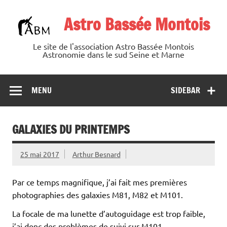
Skip
to
Astro Bassée Montois
content
Le site de l'association Astro Bassée Montois
Astronomie dans le sud Seine et Marne
MENU
SIDEBAR
GALAXIES DU PRINTEMPS
25 mai 2017
Arthur Besnard
Par ce temps magnifique, j’ai fait mes premières
photographies des galaxies M81, M82 et M101.
La focale de ma lunette d’autoguidage est trop faible,
j’ai donc des problèmes de suivi sur M101.